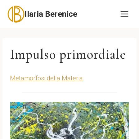
Salta
Ilaria Berenice
al
contenuto
Impulso primordiale
Metamorfosi della Materia