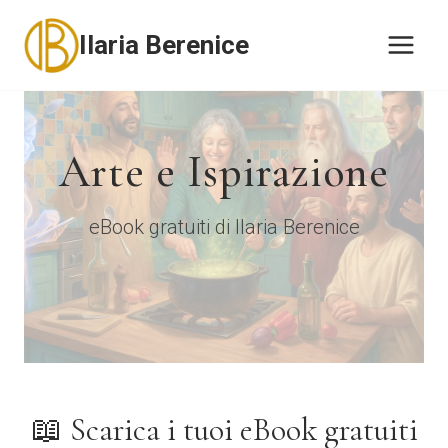
Salta
Ilaria Berenice
al
contenuto
Arte e Ispirazione
eBook gratuiti di Ilaria Berenice
📖 Scarica i tuoi eBook gratuiti