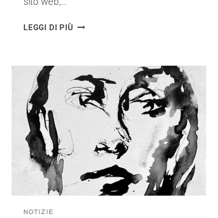
sito web,…
UN
LEGGI DI PIÙ
NUOVO
SPAZIO
PER
LA
MIA
ARTE:
NASCE
ILARIABERENICE.ART
NOTIZIE