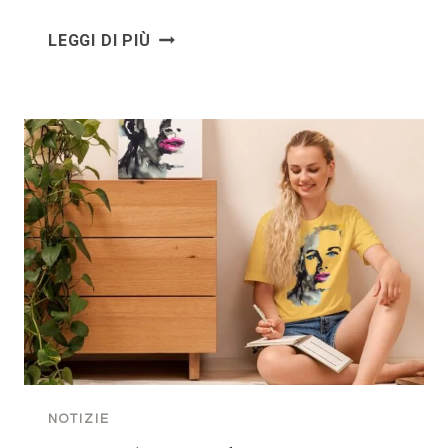
FLUSSI
LEGGI DI PIÙ
DI
COSCIENZA
–
LA
NUOVA
COLLEZIONE
DI
T-
SHIRT
ARTISTICHE
NOTIZIE