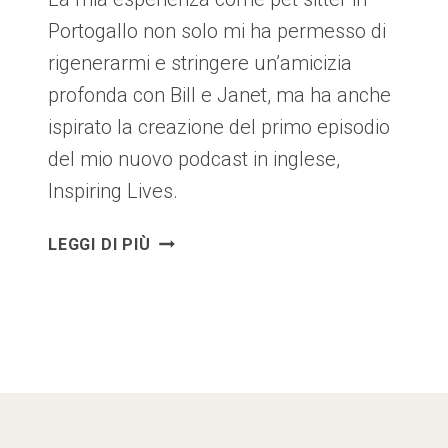
Portogallo non solo mi ha permesso di
rigenerarmi e stringere un’amicizia
profonda con Bill e Janet, ma ha anche
ispirato la creazione del primo episodio
del mio nuovo podcast in inglese,
Inspiring Lives.
UN
LEGGI DI PIÙ
NUOVO
INIZIO:
IL
VIAGGIO
CHE
HA
ISPIRATO
IL