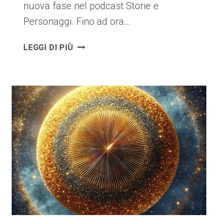
nuova fase nel podcast Storie e
Personaggi. Fino ad ora…
LA
LEGGI DI PIÙ
BOLLINA
WINERY
–
RITRATTO
DI
UN
LUOGO