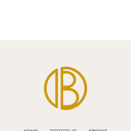
NUOVO
SPAZIO
PER
LA
MIA
ARTE:
NASCE
ILARIABERENICE.ART